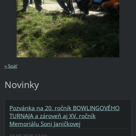
« Späť
Novinky
Pozvánka na 20. ročník BOWLINGOVÉHO
TURNAJA a zároveň aj XV. ročník
Memoriálu Soni Janičkovej
19.09.2025 17:10