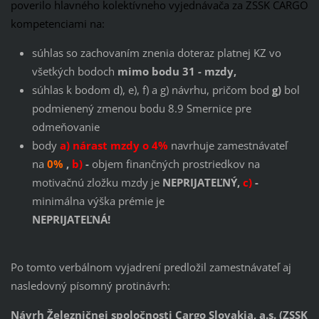
poverilo hlavného kolektívneho vyjednávača za ZSSK CARGO
kompetenciami na:
súhlas so zachovaním znenia doteraz platnej KZ vo
všetkých bodoch
mimo
bodu 31 - mzdy,
súhlas k bodom d), e), f) a g) návrhu, pričom bod
g)
bol
podmienený zmenou bodu 8.9 Smernice pre
odmeňovanie
body
a) nárast mzdy o 4%
navrhuje zamestnávateľ
na
0%
,
b)
-
objem finančných prostriedkov na
motivačnú zložku mzdy je
NEPRIJATEĽNÝ,
c)
-
minimálna výška prémie je
NEPRIJATEĽNÁ!
Po tomto verbálnom vyjadrení predložil zamestnávateľ aj
nasledovný písomný protinávrh:
Návrh Železničnej spoločnosti Cargo Slovakia, a.s. (ZSSK