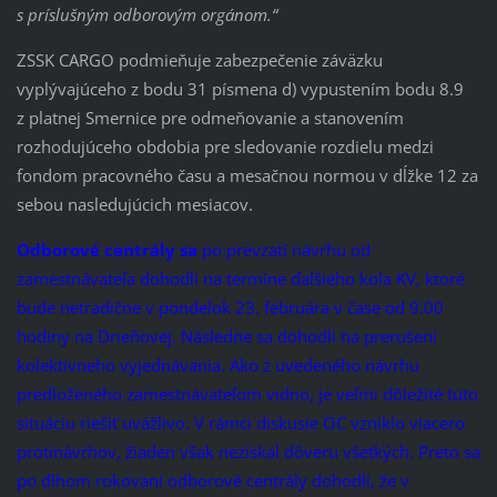
s príslušným odborovým orgánom.“
ZSSK CARGO podmieňuje zabezpečenie záväzku
vyplývajúceho z bodu 31 písmena d) vypustením bodu 8.9
z platnej Smernice pre odmeňovanie a stanovením
rozhodujúceho obdobia pre sledovanie rozdielu medzi
fondom pracovného času a mesačnou normou v dĺžke 12 za
sebou nasledujúcich mesiacov.
Odborové centrály sa
po prevzatí návrhu od
zamestnávateľa dohodli na termíne ďalšieho kola KV, ktoré
bude netradične v pondelok 23. februára v čase od 9.00
hodiny na Drieňovej. Následne sa dohodli na prerušení
kolektívneho vyjednávania. Ako z uvedeného návrhu
predloženého zamestnávateľom vidno, je veľmi dôležité túto
situáciu riešiť uvážlivo. V rámci diskusie OC vzniklo viacero
protinávrhov, žiaden však nezískal dôveru všetkých. Preto sa
po dlhom rokovaní odborové centrály dohodli, že v