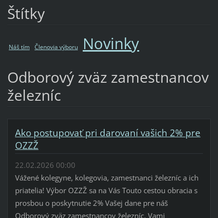
Štítky
Novinky
Náš tím
Členovia výboru
Odborový zväz zamestnancov
železníc
Ako postupovať pri darovaní vašich 2% pre
OZZŽ
22.02.2026 00:00
Vážené kolegyne, kolegovia, zamestnanci železníc a ich
priatelia! Výbor OZZŽ sa na Vás Touto cestou obracia s
prosbou o poskytnutie 2% Vašej dane pre náš
Odborový zväz zamestnancov železníc. Vami