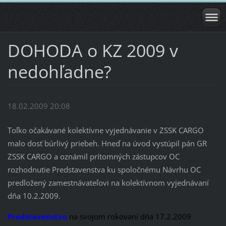
DOHODA o KZ 2009 v
nedohľadne?
18.02.2009 20:08
Toľko očakávané kolektívne vyjednávanie v ZSSK CARGO
malo dosť búrlivý priebeh. Hneď na úvod vystúpil pán GR
ZSSK CARGO a oznámil prítomných zástupcov OC
rozhodnutie Predstavenstva ku spoločnému Návrhu OC
predložený zamestnávateľovi na kolektívnom vyjednávaní
dňa 10.2.2009.
Predstavenstvo
na svojom rokovaní dňa 17.2.2009