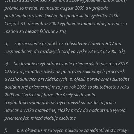
výsledku ZSSK CARGO k 30. júnu 2009 vyplatenie mimoriadnej
prémie so mzdou za mesiac august 2009 a v prípade
pozitívneho prevádzkového hospodárskeho výsledku ZSSK
Cargo k 31. decembru 2009 vyplatenie mimoriadnej prémie so
mzdou za mesiac február 2010,
d)
zapracovanie príplatku za obsadenie činného HDV iba
rušňovodičom do mzdových taríf vo výške 73 EUR (2 200,- Sk),
e)
Sledovanie a vyhodnocovanie priemerných miezd za ZSSK
CARGO a jednotlivé úseky až po úroveň základných pracovísk
a rozhodujúcich prevádzkových profesií, porovnaním skutočne
dosiahnutej priemernej mzdy za rok 2009 so skutočnosťou roku
2008 na štvrťročnej báze.
Pre účely sledovania
a vyhodnocovania priemerných miezd sa mzda za prácu
nadčas a výška motivačnej zložky mzdy do hodnotenia vývoja
priemerných miezd sleduje osobitne.
f)
prerokovanie mzdových nákladov za jednotlivé štvrťroky