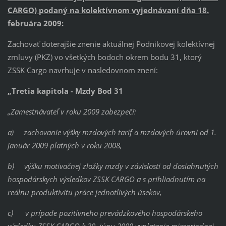
CARGO) podaný na kolektívnom vyjednávaní dňa 18.
februára 2009:
Zachovať doterajšie znenie aktuálnej Podnikovej kolektívnej
zmluvy (PKZ) vo všetkých bodoch okrem bodu 31, ktorý
ZSSK Cargo navrhuje v nasledovnom znení:
„Tretia kapitola - Mzdy
Bod 31
„Zamestnávateľ v roku 2009 zabezpečí:
a)
zachovanie výšky mzdových taríf a mzdových úrovni od 1.
január 2009 platných v roku 2008,
b)
výšku motivačnej zložky mzdy v závislosti od dosiahnutých
hospodárskych výsledkov ZSSK CARGO a s prihliadnutím na
reálnu produktivitu práce jednotlivých úsekov,
c)
v prípade pozitívneho prevádzkového hospodárskeho