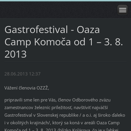
Gastrofestival - Oaza
Camp Komoča od 1 – 3. 8.
2013
28.06.2013 12:37
Vážení členovia OZZŽ,
pripravili sme len pre Vás, členov Odborového zväzu
zamestnancov železníc príležitosť, navštíviť najväčší
Gastrofestival v Slovenskej republike / a o.i. aj široko ďaleko
i v okolitých krajinách/, ktorý sa koná v areáli Oaza Camp
Komoča od 1 – 3. 8. 2013 /blízko Kolárova, čo je v ľahkej