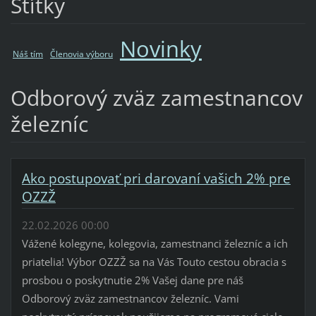
Štítky
Novinky
Náš tím
Členovia výboru
Odborový zväz zamestnancov
železníc
Ako postupovať pri darovaní vašich 2% pre
OZZŽ
22.02.2026 00:00
Vážené kolegyne, kolegovia, zamestnanci železníc a ich
priatelia! Výbor OZZŽ sa na Vás Touto cestou obracia s
prosbou o poskytnutie 2% Vašej dane pre náš
Odborový zväz zamestnancov železníc. Vami