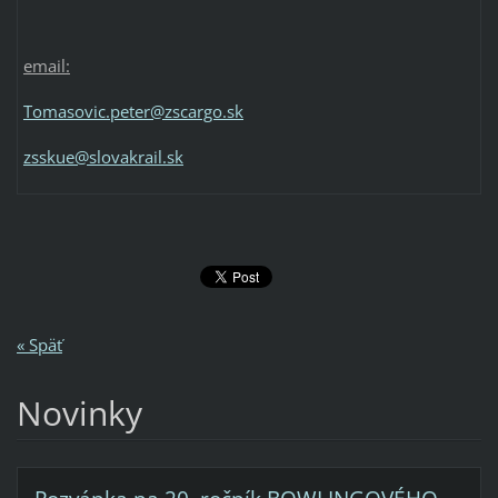
email:
Tomasovic.peter@zscargo.sk
zsskue@slovakrail.sk
« Späť
Novinky