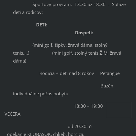
Športový program: 13:30 až 18:30 - Súťaže
detí a rodičov:
DETI:
Dospelí:
(mini golf, šipky, žravá dáma, stolný
tenis....) (mini golf, stolný tenis Ž,M, žravá
dáma)
Rodičia + deti nad 8 rokov Pétangue
Bazén
individuálne počas pobytu
18:30 – 19:30
VEČERA
od 20:30 ð
opekanie KLOBÁSOK, chlieb, horčica,