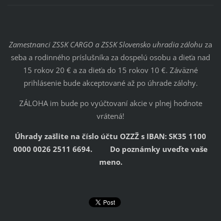
Zamestnanci ZSSK CARGO a ZSSK Slovensko uhradia zálohu
za
seba a rodinného príslušníka za dospelú osobu a dieťa nad
15 rokov 20 € a za dieťa do 15 rokov 10 €. Záväzné
prihlásenie bude akceptované až po úhrade zálohy.
ZÁLOHA im bude po vyúčtovaní akcie v plnej hodnote
vrátená!
Úhrady zašlite na číslo účtu OZZŽ s IBAN: SK35 1100
0000 0026 2511 6694. Do poznámky uveďte vaše
meno.