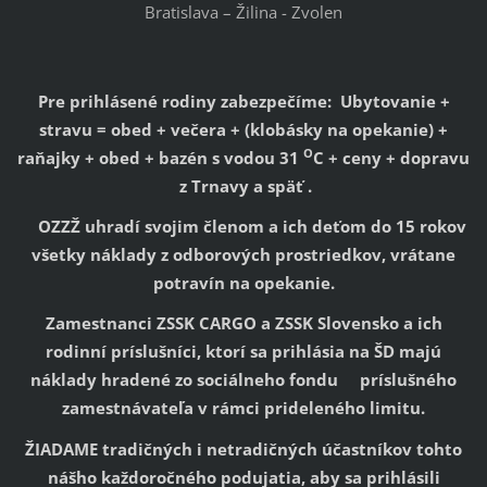
Bratislava – Žilina - Zvolen
Pre prihlásené rodiny zabezpečíme: Ubytovanie +
stravu = obed + večera + (klobásky na opekanie) +
O
raňajky + obed + bazén s vodou 31
C + ceny + dopravu
z Trnavy a späť .
OZZŽ uhradí svojim členom a ich deťom do 15 rokov
všetky náklady z odborových prostriedkov, vrátane
potravín na opekanie.
Zamestnanci ZSSK CARGO a ZSSK Slovensko a ich
rodinní príslušníci, ktorí sa prihlásia na ŠD majú
náklady hradené zo sociálneho fondu príslušného
zamestnávateľa v rámci prideleného limitu.
ŽIADAME tradičných i netradičných účastníkov tohto
nášho každoročného podujatia, aby sa prihlásili