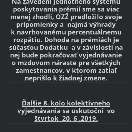
Na zavedení jednotného systému
poskytovania prémií sme sa viac
menej zhodli, OZŽ predložilo svoje
pripomienky a najmä výhrady
k navrhovanému percentuálnemu
rozpätiu. Dohoda na prémiách je
súčasťou Dodatku a v závislosti na
nej bude pokračovať vyjednávanie
o mzdovom náraste pre všetkých
zamestnancov, v ktorom zatiaľ
neprišlo k žiadnej zmene.
Ďalšie 8. kolo kolektívneho
vyjednávania sa uskutoční vo
štvrtok 20. 6 .2019.