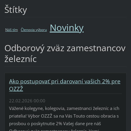
Štítky
Novinky
Náš tím
Členovia výboru
Odborový zväz zamestnancov
železníc
Ako postupovať pri darovaní vašich 2% pre
OZZŽ
22.02.2026 00:00
Vážené kolegyne, kolegovia, zamestnanci železníc a ich
priatelia! Výbor OZZŽ sa na Vás Touto cestou obracia s
prosbou o poskytnutie 2% Vašej dane pre náš