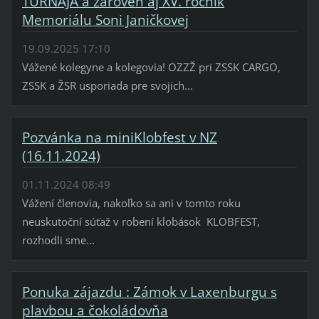
TURNAJA a zároveň aj XV. ročník
Memoriálu Soni Janičkovej
19.09.2025 17:10
Vážené kolegyne a kolegovia! OZZŽ pri ZSSK CARGO,
ZSSK a ŽSR usporiada pre svojich...
Pozvánka na miniKlobfest v NZ
(16.11.2024)
01.11.2024 08:49
Vážení členovia, nakoľko sa ani v tomto roku
neuskutoční súťaž v robení klobások KLOBFEST,
rozhodli sme...
Ponuka zájazdu : Zámok v Laxenburgu s
plavbou a čokoládovňa