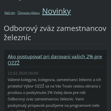
Novinky
Náš tím
Členovia výboru
Odborový zväz zamestnancov
železníc
Ako postupovať pri darovaní vašich 2% pre
OZZŽ
22.02.2026 00:00
Vážené kolegyne, kolegovia, zamestnanci železníc a ich
priatelia! Výbor OZZŽ sa na Vás Touto cestou obracia s
prosbou o poskytnutie 2% Vašej dane pre náš
Odborový zväz zamestnancov železníc. Vami
poskytnutý príspevok použijeme na programové ciele