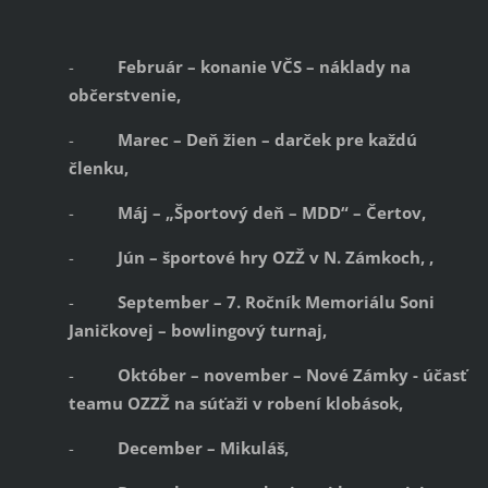
-
Február – konanie VČS – náklady na
občerstvenie,
-
Marec – Deň žien – darček pre každú
členku,
-
Máj – „Športový deň – MDD“ – Čertov,
-
Jún – športové hry OZŽ v N. Zámkoch, ,
-
September – 7. Ročník Memoriálu Soni
Janičkovej – bowlingový turnaj,
-
Október – november – Nové Zámky - účasť
teamu OZZŽ na súťaži v robení klobások,
-
December – Mikuláš,