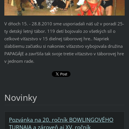
V dňoch 15. - 28.8.2010 sme usporiadali náš už v poradí 25-
ty detský letný tábor. 119 detí bojovalo zo všetkých síl o
celkové víťazstvo v 15 dielnej táborovej hre.. Napriek
slabšiemu začiatku si nakoniec víťazstvo vybojovala družina
PAPAGÁJE a zavŕšila tak svoje tretie víťazstvo v táborovej hre
v jednom rade.
Novinky
Pozvánka na 20. ročník BOWLINGOVÉHO
TURNAJA a zároveň aj XV. ročník