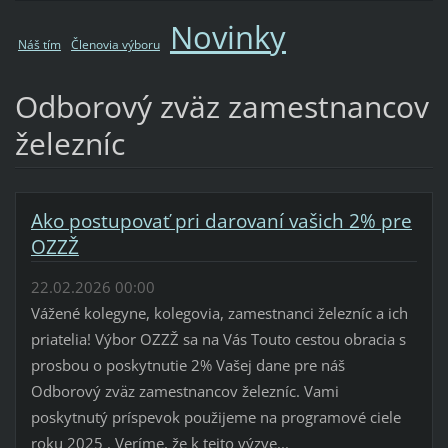
Novinky
Náš tím
Členovia výboru
Odborový zväz zamestnancov
železníc
Ako postupovať pri darovaní vašich 2% pre
OZZŽ
22.02.2026 00:00
Vážené kolegyne, kolegovia, zamestnanci železníc a ich
priatelia! Výbor OZZŽ sa na Vás Touto cestou obracia s
prosbou o poskytnutie 2% Vašej dane pre náš
Odborový zväz zamestnancov železníc. Vami
poskytnutý príspevok použijeme na programové ciele
roku 2025 . Veríme, že k tejto výzve...